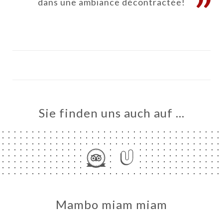
dans une ambiance décontractée!
ART
Sie finden uns auch auf …
VIEREN
LLUNG
ERIE
RTUNG
SSE
TAKT
Mambo miam miam