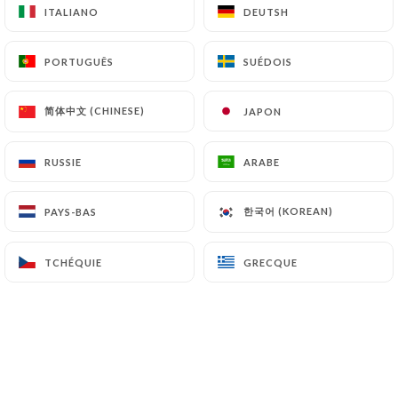
ITALIANO
ITALIANO
DEUTSH
DEUTSH
PORTUGUÊS
PORTUGUÊS
SUÉDOIS
SUÉDOIS
Des
petits plats faits maison
, avec des
produits issus du
circuit-court
et de
简体中文 (CHINESE)
简体中文 (CHINESE)
JAPON
JAPON
saison, à déguster le midi et version à
PARTAGER le soir, le tout en
RUSSIE
RUSSIE
ARABE
ARABE
plein
centre-ville
. Si cette proposition
vous tente, vous allez adorer
Mambo
한국어 (KOREAN)
한국어 (KOREAN)
PAYS-BAS
PAYS-BAS
Miam Miam
, le
nouveau bar –
cantine
qui est ouvert
rue de l’Hôpital
TCHÉQUIE
TCHÉQUIE
GRECQUE
GRECQUE
Militaire
à
Lille
(Nord).
Bien plus qu’un simple
restaurant
,
Mambo Miam Miam est un