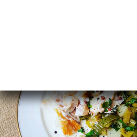
les semaines! Le soir, on se retrouve
autour d'assiettes à partager, pour
accompagner vins, bières et softs!
(La carte du midi, comme son nom
l'indique, est disponible LE MIDI! ) A
très vite!