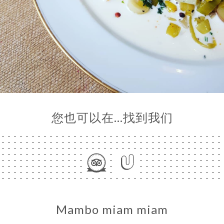
页
订
单
库
价
闻
系
您也可以在…找到我们
Mambo miam miam